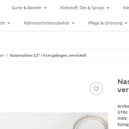
Gurte & Bänder
Klebstoff, Öle & Sprays
Kl
eln
Nähmaschinenzubehör
Pflege & Ordnung
ren
Nasenschere 3,5" / 9 cm gebogen, vernickelt
Nas
ver
Artik
GTIN:
HAN:
Kateg