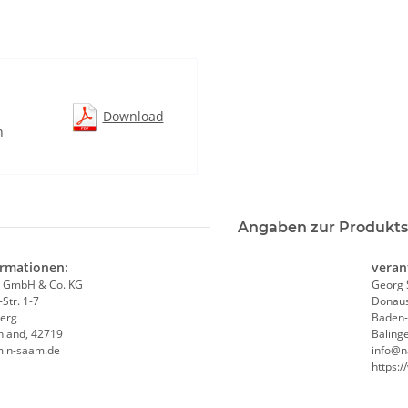
d
Download
n
Angaben zur Produkts
ormationen:
veran
 GmbH & Co. KG
Georg 
-Str. 1-7
Donaus
erg
Baden
hland, 42719
Baling
min-saam.de
info@n
https: