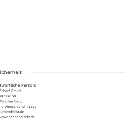
icherheit
twortliche Person:
Scharf GmbH
trasse 58
-Württemberg
en, Deutschland, 72336
aehendirekt.de
//www.naehendirekt.de