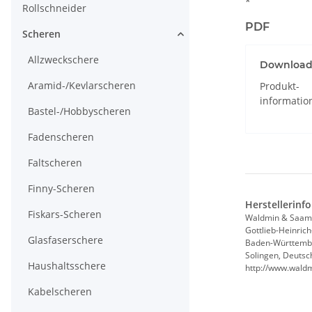
*
Rollschneider
PDF
Scheren
Allzweckschere
Downloa
Aramid-/Kevlarscheren
Produkt-
informatio
Bastel-/Hobbyscheren
Fadenscheren
Faltscheren
Finny-Scheren
Herstellerinf
Fiskars-Scheren
Waldmin & Saam
Gottlieb-Heinrich
Glasfaserschere
Baden-Württemb
Solingen, Deutsc
Haushaltsschere
http://www.wald
Kabelscheren