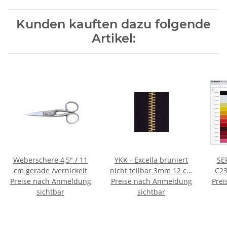
Kunden kauften dazu folgende
Artikel:
Weberschere 4,5" / 11
YKK - Excella brüniert
SE
cm gerade /vernickelt
nicht teilbar 3mm 12 cm
C23/2
Preise nach Anmeldung
Preise nach Anmeldung
- Farbe: 527/weinrot
Prei
sichtbar
sichtbar