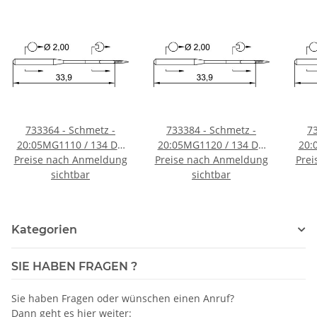
733364 - Schmetz -
733384 - Schmetz -
7
20:05MG1110 / 134 DH
20:05MG1120 / 134 DH
20:
Preise nach Anmeldung
Nadeldicke: 110 / Preis
Preise nach Anmeldung
Nadeldicke: 120 / Preis
Prei
Nade
pro Karte á 10 Nadeln
sichtbar
pro Karte á 10 Nadeln
sichtbar
pro
Kategorien
SIE HABEN FRAGEN ?
Sie haben Fragen oder wünschen einen Anruf?
Dann geht es hier weiter: