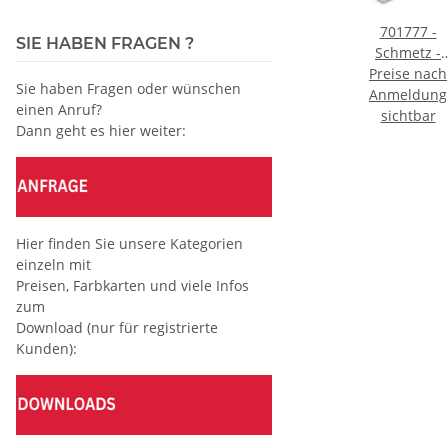
ay
Pfriem/Schneiderahle,
Kopierrädchen
701777 -
SIE HABEN FRAGEN ?
raneo
gerade 24-
mit Stahlnadel
Schmetz -
ach
50"
Preise nach
485/W
Kunststoffgriff
Preise nach
130/705 H Nm
Preise nach
Sie haben Fragen oder wünschen
0ml
ng
Anmeldung
Anmeldung
Anmeldung
90
einen Anruf?
r
sichtbar
sichtbar
Industrieverp
sichtbar
Dann geht es hier weiter:
á 100 Stück l
/ Nadeldicke:
/ Preis pro
Karton á 10
Stück
Hier finden Sie unsere Kategorien
einzeln mit
Preisen, Farbkarten und viele Infos
zum
Download (nur für registrierte
Kunden):