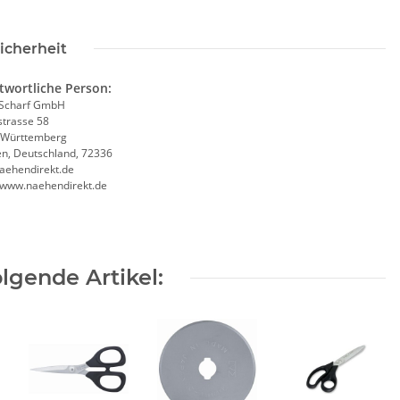
icherheit
twortliche Person:
Scharf GmbH
trasse 58
-Württemberg
en, Deutschland, 72336
aehendirekt.de
//www.naehendirekt.de
lgende Artikel: