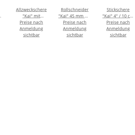
Allzweckschere
Rollschneider
Stickschere
"Kai" mit
"Kai" 45 mm mit
"Kai" 4" / 10 cm
Schutzkappe,
Preise nach
Preise nach
blauem
fein gebogen
Preise nach
135mm, pink
Anmeldung
Anmeldung
Gummigriff
Anmeldung
ackung
sichtbar
sichtbar
sichtbar
ose
 90
0