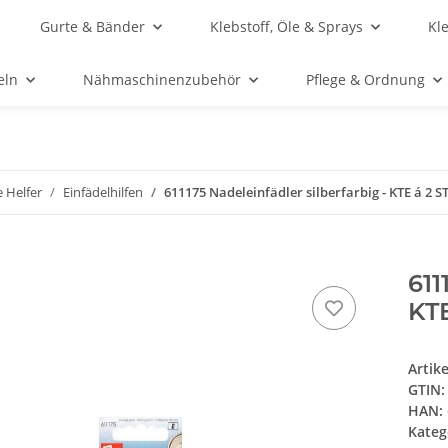
Gurte & Bänder
Klebstoff, Öle & Sprays
Kl
eln
Nähmaschinenzubehör
Pflege & Ordnung
e Helfer
Einfädelhilfen
611175 Nadeleinfädler silberfarbig - KTE á 2 S
611
KTE
Artik
GTIN:
HAN:
Kateg