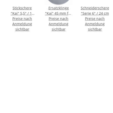
Stickschere
Ersatzklinge
Schneiderschere
"Kai" 5,5" / 14
"Kai" 45 mm für
"Serie 6" / 24 cm
Preise nach
cm gerade
Art.-Nr.1002440
Preise nach
Preise nach
Anmeldung
Anmeldung
Anmeldung
sichtbar
sichtbar
sichtbar