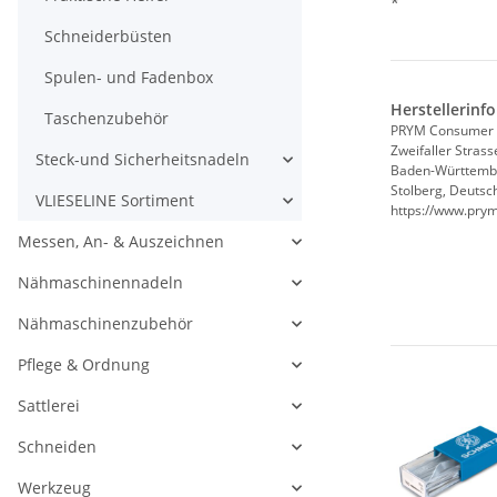
*
Schneiderbüsten
Spulen- und Fadenbox
Herstellerinf
Taschenzubehör
PRYM Consumer
Zweifaller Strass
Steck-und Sicherheitsnadeln
Baden-Württemb
Stolberg, Deutsc
VLIESELINE Sortiment
https://www.pry
Messen, An- & Auszeichnen
Nähmaschinennadeln
Nähmaschinenzubehör
Pflege & Ordnung
Sattlerei
Schneiden
Werkzeug