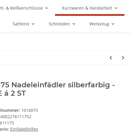
ett- & Reißverschlüsse
Kurzwaren & Handarbeit
Sattlerei
Schneiden
Werkzeug
T
175 Nadeleinfädler silberfarbig -
 á 2 ST
elnummer:
1014075
4002276111752
611175
orie:
Einfädelhilfen