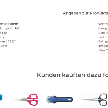
Angaben zur Produkts
ormationen:
veran
 Europe GmbH
Georg 
e 130
Donaus
erg
Baden
hland, 52224
Baling
m.com
info@n
https:
Kunden kauften dazu fo